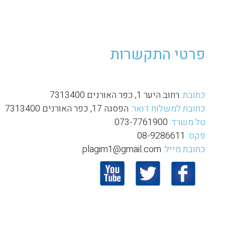
פרטי התקשרות
כתובת:
רחוב היער 1, כפר האורנים 7313400
כתובת למשלוח דואר:
הפסגה 17, כפר האורנים 7313400
טל משרד:
073-7761900
פקס:
08-9286611
כתובת מייל:
plagim1@gmail.com