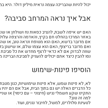
יכול להיות שהבריכה עצמה נראית מיליון דולר. היא ב
אבל איך נראה המרחב סביבה?
האם יש איפה לשבת, להציב כסאות נח ושולחן או שני
באזור המרכז בהחלט חם בקיץ, והאדמה והרצפה עלול
אם מדובר בדשא, האם הוא מטופח ונראה טוב, או שהו
ואם מדובר בריצוף, האם הוא עצמו שלם, או שישנן בל
שווה לבדוק אם לא כדאי לרצף מחדש את כל סביבת הבר
נסו להבין כיצד אתם יכולים להעניק לסביבת הבריכה מק
הוסיפו פינות-שימוש
לא, לא פינות שמש, אלא פינות שימושיות, כגון מטבח 
כל הדברים האלה יש גם בתוך הבית, אבל אם הם יהיו בק
התקינו שקע חשמלי נגיש (חיצוני – עם כיסוי) או שני
למה זה טוב?
לטעינת סלולרים, למשל, לחיבור נגנים, ועוד.