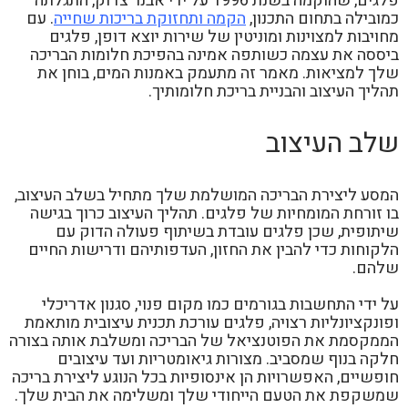
פלגים, שהוקמה בשנת 1996 על ידי אבנר צדוק, התגלתה
כמובילה בתחום התכנון,
הקמה ותחזוקת בריכות שחייה
. עם
מחויבות למצוינות ומוניטין של שירות יוצא דופן, פלגים
ביססה את עצמה כשותפה אמינה בהפיכת חלומות הבריכה
שלך למציאות. מאמר זה מתעמק באמנות המים, בוחן את
תהליך העיצוב והבניית בריכת חלומותיך.
שלב העיצוב
המסע ליצירת הבריכה המושלמת שלך מתחיל בשלב העיצוב,
בו זורחת המומחיות של פלגים. תהליך העיצוב כרוך בגישה
שיתופית, שכן פלגים עובדת בשיתוף פעולה הדוק עם
הלקוחות כדי להבין את החזון, העדפותיהם ודרישות החיים
שלהם.
על ידי התחשבות בגורמים כמו מקום פנוי, סגנון אדריכלי
ופונקציונליות רצויה, פלגים עורכת תכנית עיצובית מותאמת
הממקסמת את הפוטנציאל של הבריכה ומשלבת אותה בצורה
חלקה בנוף שמסביב. מצורות גיאומטריות ועד עיצובים
חופשיים, האפשרויות הן אינסופיות בכל הנוגע ליצירת בריכה
שמשקפת את הטעם הייחודי שלך ומשלימה את הבית שלך.