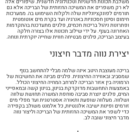
משלבת תכונות חדשניות וטכנולוגיה חדשנית. שיפורים אלה
לא רק משפרים את המשיכה החזותית של הבריכה אלא גם
תורמים לפונקציונליות שלה ולקלות השימוש בה. ממערכות
חימום וסינון חסכוניות באנרגיה ועד בקרת מים אוטומטית
ופתרונות ניהול בריכות חכמים, פלגים מתעדכנת בהתקדמות
האחרונה בענף. על ידי שילוב תכונות אלו בצורה חלקה
בעיצוב הבריכה, פלגים מבטיחה חווית שחייה יוקרתית ונוחה.
יצירת נווה מדבר חיצוני
בריכה מעוצבת היטב אינה שלמה מבלי להתחשב בנוף
שמסביב ובאווירה החיצונית. פלגים מבינה את החשיבות של
הרמוניה בין אזור הבריכה למרחב המחיה החיצוני הכולל.
באמצעות התחשבות מדוקדקת בגינון, בגינון קשה ובמאפייני
המים, פלגים יוצרת סביבה סוחפת המשרה תחושת שלווה
ושלווה. מעלווה שופעת ותאורה אסטרטגית ועד מפלי מים
זורמים ופינות ישיבה אלגנטיות, כל אלמנט משולב בקפידה
כדי לשפר את המשיכה החזותית של הבריכה וליצור נווה
מדבר חיצוני שובה לב.