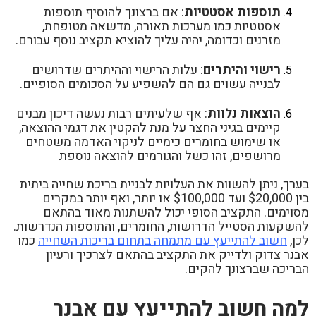
תוספות אסטטיות
: אם ברצונך להוסיף תוספות
אסטטיות כמו מערכות תאורה, מדשאה מטופחת,
מזרנים וכדומה, יהיה עליך להוציא תקציב נוסף עבורם.
רישוי והיתרים
: עלות הרישוי וההיתרים שדרושים
לבנייה עשוים גם הם להשפיע על הסכומים הסופיים.
הוצאות נלוות
: אף שלעיתים רבות נעשה דיכון מבנים
קיימים בגיני החצר על מנת להקטין את דגמי ההוצאה,
או שימוש בחומרים כימיים לניקוי האדמה משטחים
מרושפים, זהו כשל והגורמים להוצאה נוספת
בערך, ניתן להשוות את העלויות לבניית בריכת שחייה ביתית
בין $20,000 ועד $100,000 או יותר, ואף יותר במקרים
מסוימים. התקציב הסופי יכול להשתנות מאוד בהתאם
להשקעות הסטייל הדרושות, החומרים, והתוספות הנדרשות.
לכן,
חשוב להתייעץ עם מתמחה בתחום בריכות השחייה
כמו
אבנר צדוק ולדייק את התקציב בהתאם לצרכיך ורעיון
הבריכה שברצונך להקים.
למה חשוב להתייעץ עם אבנר