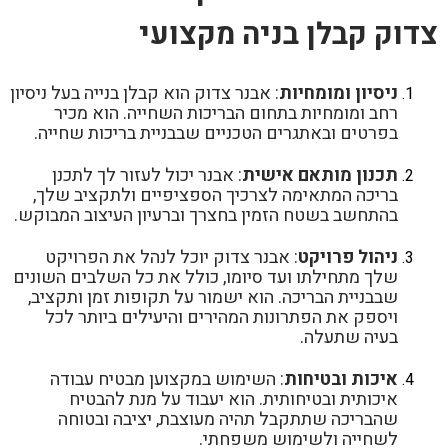
צדוק קבלן בניה מקצועי
ניסיון ומומחיות
: אבנר צדוק הוא קבלן בנייה בעל ניסיון
רחב ומומחיות בתחום הבריכות השחייה. הוא מכיר
בפרטים ובאתגרים הטכניים שבבניית בריכות שחייה.
תכנון מותאם אישית
: אבנר יכול לעזור לך לתכנן
בריכה המתאימה לצרכיך הספציפיים ולתקציב שלך,
בהתחשב בשטח הזמין בחצרך וברעיון העיצוב המבוקש.
ניהול פרויקט
: אבנר צדוק יוכל לנהל את הפרויקט
שלך מתחילתו ועד סיומו, כולל את כל השלבים השונים
שבבניית הבריכה. הוא ישמור על תקופות זמן ותקציב,
ויספק את הפתרונות המהירים והיעילים ביותר לכל
בעיה שתעלה.
איכות ובטיחות
: השימוש במקצוען מבטיח עבודה
איכותית ובטיחותית. הוא יעבוד על מנת להבטיח
שהבריכה שתתקבל תהיה מעוצבת, יציבה ובטוחה
לשחייה ולשימוש משפחתי.