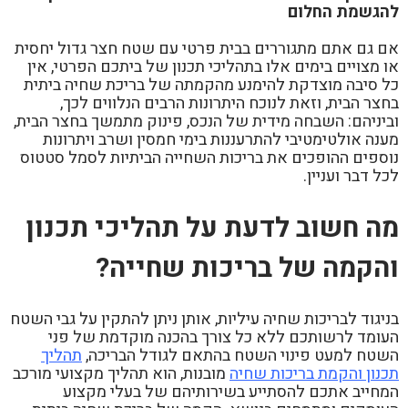
להגשמת החלום
אם גם אתם מתגוררים בבית פרטי עם שטח חצר גדול יחסית
או מצויים בימים אלו בתהליכי תכנון של ביתכם הפרטי, אין
כל סיבה מוצדקת להימנע מהקמתה של בריכת שחיה ביתית
בחצר הבית, וזאת לנוכח היתרונות הרבים הנלווים לכך,
וביניהם: השבחה מידית של הנכס, פינוק מתמשך בחצר הבית,
מענה אולטימטיבי להתרעננות בימי חמסין ושרב ויתרונות
נוספים ההופכים את בריכות השחייה הביתיות לסמל סטטוס
לכל דבר ועניין.
מה חשוב לדעת על תהליכי תכנון
והקמה של בריכות שחייה?
בניגוד לבריכות שחיה עיליות, אותן ניתן להתקין על גבי השטח
העומד לרשותכם ללא כל צורך בהכנה מוקדמת של פני
השטח למעט פינוי השטח בהתאם לגודל הבריכה,
תהליך
תכנון והקמת בריכות שחיה
מובנות, הוא תהליך מקצועי מורכב
המחייב אתכם להסתייע בשירותיהם של בעלי מקצוע