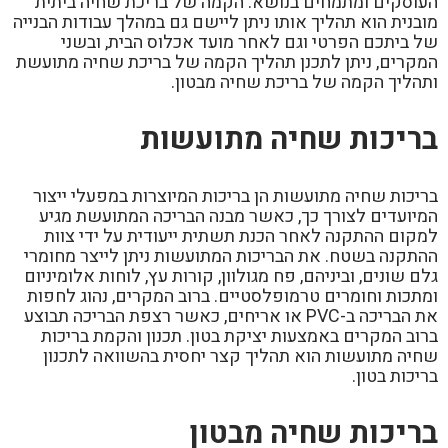
העוסקים ומתמחים בנושא. הקמה של בריכת שחיה ביתית
מובנית הוא תהליך אותו ניתן ליישם גם במהלך עבודות הבנייה
של ביתכם הפרטי וגם לאחר מועד אכלוס הבית, ובשני
המקרים, ניתן לתכנן תהליך הקמה של בריכת שחיה מתועשת
ותהליך הקמה של בריכת שחיה מבטון.
בריכות שחיה מתועשות
בריכות שחיה מתועשות הן בריכות המיוצרות במפעלי ייצור
המיועדים לצורך כך, כאשר מבנה הבריכה המתועשת מגיע
למקום ההתקנה לאחר הכנת תשתית ייעודית על ידי צוות
ההתקנה בשטח. את הבריכות המתועשות ניתן לייצר מחומרי
גלם שונים, וביניהם, פח מגולוון, קורות עץ, לוחות אלומיניום
ומתכות וחומרים טרמופלסטיים. ברוב המקרים, נהוג לחפות
את הבריכה ב-PVC או אריחים, כאשר רצפת הבריכה תבוצע
ברוב המקרים באמצעות יציקת בטון. תכנון והקמת בריכות
שחיה מתועשות הוא תהליך קצר יחסית בהשוואה לתכנון
בריכות בטון.
בריכות שחיה מבטון