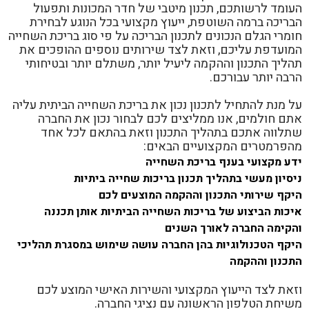
העומד לרשותכם, תכנון מיטבי של חדר המכונות ותפעול
הבריכה ברמה השוטפת, ייעוץ מקצועי בכל הנוגע לבחירת
חומרי הגלם הנכונים לתכנון הבריכה על פי סוג בריכת השחייה
המועדפת עליכם, וזאת לצד שירותים נוספים ההופכים את
תהליך התכנון וההקמה ליעיל יותר, משתלם יותר ובטיחותי
הרבה יותר עבורכם.
על מנת להתחיל לתכנון נכון את בריכת השחייה הביתית עליה
אתם חולמים, אנו ממליצים לכם לבחור נכון את החברה
שתלווה אתכם בתהליך התכנון וזאת בהתאם לכל אחד
מהפרמטרים המקצועיים הבאים:
ידע מקצועי בענף בריכת השחייה
ניסיון מעשי בתהליך תכנון בריכות שחייה ביתיות
היקף שירותי התכנון וההקמה המוצעים לכם
איכות הביצוע של בריכות השחייה הביתיות אותן תכננה
והקימה החברה לאורך השנים
היקף הטכנולוגיות בהן החברה עושה שימוש במסגרת תהליכי
התכנון וההקמה
וזאת לצד הייעוץ המקצועי והשירות האישי המוצע לכם
משיחת הטלפון הראשונה עם נציגי החברה.