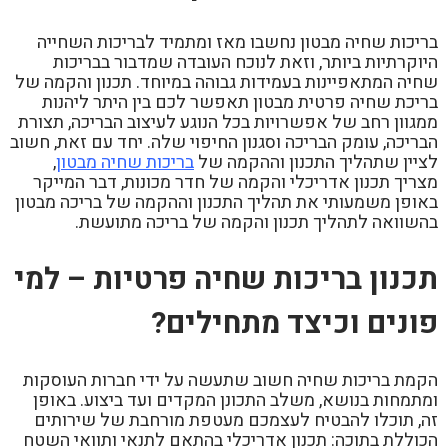
בריכות שחיה מבטון נחשבו מאז ומתמיד לבריכות השחייה
היוקרתיות ביותר, וזאת לנוכח העובדה שמדבור בבריכות
שחיה המתאפיינות בעמידות גבוהה במיוחד. תכנון והקמה של
בריכת שחיה פרטית מבטון תאפשר לכם בין היתר ליהנות
ממגוון רחב של אפשרויות בכל הנוגע לעיצוב הבריכה, תצורת
הבריכה, עומק הבריכה וסגנון החיפוי שלה. יחד עם זאת, חשוב
לציין שתהליך התכנון וההקמה של
בריכות שחיה מבטון
,
מצריך תכנון אדריכלי והקמה של חדר מכונות, דבר המייקר
באופן משמעותי את תהליך התכנון וההקמה של בריכה מבטון
בהשוואה לתהליך תכנון והקמה של בריכה מתועשת.
תכנון בריכות שחיה פרטיות – למי
פונים וכיצד מתחילים?
הקמת בריכות שחיה חשוב שתעשה על ידי חברות העוסקות
ומתמחות בנושא, משלב התכונן המקדים ועד ביצוע. באופן
זה, תוכלו להבטיח לעצמכם מעטפת מורחבת של שירותים
הכוללת בתוכה: תכנון אדריכלי בהתאם לתנאי ותוואי השטח