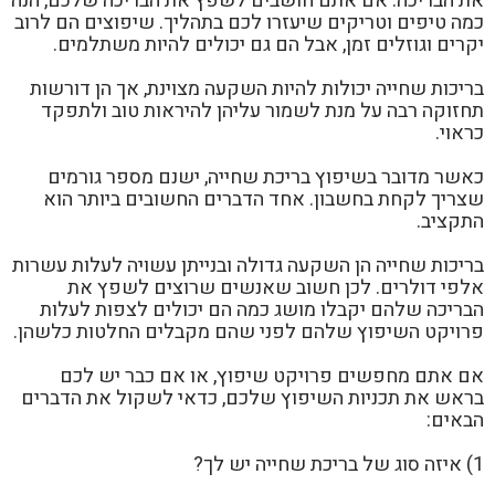
את הבריכה. אם אתם חושבים לשפץ את הבריכה שלכם, הנה
כמה טיפים וטריקים שיעזרו לכם בתהליך. שיפוצים הם לרוב
יקרים וגוזלים זמן, אבל הם גם יכולים להיות משתלמים.
בריכות שחייה יכולות להיות השקעה מצוינת, אך הן דורשות
תחזוקה רבה על מנת לשמור עליהן להיראות טוב ולתפקד
כראוי.
כאשר מדובר בשיפוץ בריכת שחייה, ישנם מספר גורמים
שצריך לקחת בחשבון. אחד הדברים החשובים ביותר הוא
התקציב.
בריכות שחייה הן השקעה גדולה ובנייתן עשויה לעלות עשרות
אלפי דולרים. לכן חשוב שאנשים שרוצים לשפץ את
הבריכה שלהם יקבלו מושג כמה הם יכולים לצפות לעלות
פרויקט השיפוץ שלהם לפני שהם מקבלים החלטות כלשהן.
אם אתם מחפשים פרויקט שיפוץ, או אם כבר יש לכם
בראש את תכניות השיפוץ שלכם, כדאי לשקול את הדברים
הבאים:
1) איזה סוג של בריכת שחייה יש לך?