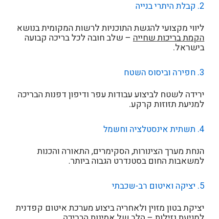
2. קבלת היתרי בנייה
ליווי מקצועי להגשת התוכניות לרשות המקומית בנושא
הקמת בריכות שחייה
– שלב חובה לכל בריכה קבועה
בישראל.
3. חפירה וביסוס השטח
ירידה לשטח לביצוע עבודות עפר ודיפון דפנות הבריכה
למניעת תזוזות קרקע.
4. תשתית אינסטלציה וחשמל
הנחת מערך הצינורות, הסקימרים, התאורה והכנות
למשאבות החום בסטנדרט הגבוה ביותר.
5. יציקה ואיטום רב-שכבתי
יציקת בטון מזוין ולאחריה ביצוע מערכת איטום קפדנית
למניעת נזילות – הלב של אמינות הבריכה.