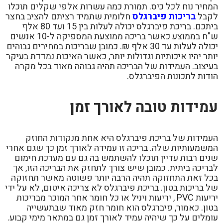
המחיר נוח לכל כיס. תמורת כמה עשרות אלפי שקלים תוכלו
לקבל
בריכות פיברגלס
חלומית שתמיד רציתם להציב בחצר
ביתכם. בריכת פיברגלס יכולה לעלות בין 15 ועד 80 אלף
ש"ח בממוצע כאשר בריכה ממוצעת המספיקה ל-10 אנשים
יכולה לעלות עד 30 אלף ₪. כמובן שבריכות במחירים גבוהים
יותר יהיו איכותיות וגדולות יותר, כאשר האיכות נמדדת בעיקר
בעיצוב. העמידות של הבריכה תהיה גבוהה מאוד בכל מקרה
הודות לתכונות הפיברגלס.
עמידות טובה לאורך זמן
העמידות של בריכת פיברגלס היא אחת מנקודות החוזק
המשמעותיות שלה. בריכה זו עמידה לאורך זמן כך שגם אחרי
שנים רבות עדיין תוכלו להשתמש בה גם עם מערכת חימום
לבריכה ביתית. כמובן שיש צורך לתחזק את הבריכה הזו, אך
בכל זאת התחזוקה תהיה הרבה יותר פשוטה מאשר תחזוקה
של בריכות בטון. בריכת פיברגלס לא צריכה איטום, לא על ידי
יריעות PVC , יריעות ויניל או כל חומר אחר המוכר מבריכות
בטון. כאמור, פיברגלס הוא חומר חזק מאוד שבתעשייה
עומלים על כך שיהיה עמיד לאורך זמן גם במתאר מימי קבוע.