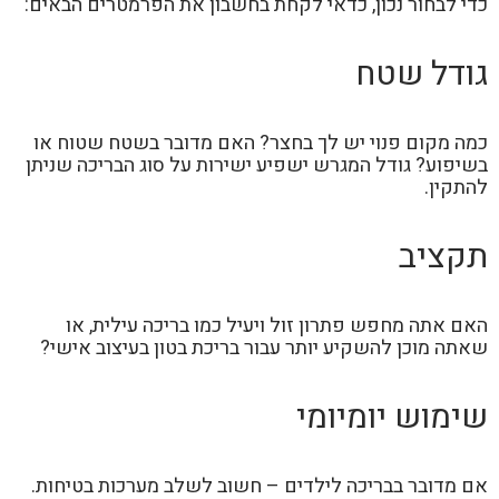
כדי לבחור נכון, כדאי לקחת בחשבון את הפרמטרים הבאים:
גודל שטח
כמה מקום פנוי יש לך בחצר? האם מדובר בשטח שטוח או
בשיפוע? גודל המגרש ישפיע ישירות על סוג הבריכה שניתן
להתקין.
תקציב
האם אתה מחפש פתרון זול ויעיל כמו בריכה עילית, או
שאתה מוכן להשקיע יותר עבור בריכת בטון בעיצוב אישי?
שימוש יומיומי
אם מדובר בבריכה לילדים – חשוב לשלב מערכות בטיחות.