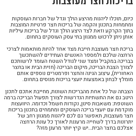
בריכות חצר מעוצבות
כיום, תוכלו ליהנות מהיצע הולך וגדל של חברות העוסקות
ומתמחות בתכנון והקמה של בריכות חצר פרטיות המוצבות
בתוך הקרקע וזאת לצד היצע הולך וגדל של בריכות עיליות
אותן ניתן לרכוש ממגוון בתי עסק העוסקים בתחום.
בריכת חצר מעוצבת חייבת מצד אחד להיות מותאמות לצרכי
הרחצה שלכם ולמספר האנשים העתידים להשתכשך
בבריכה במקביל ומצד שני לגודל השטח העומד לרשותכם
לצורך הצבת הבריכה, מיקום הבריכה (חזית הבית או בחצר
האחורית), עיצוב הגינה והחצר ופרמטרים נוספים אותם
מומלץ לבחון באמצעות יועצי בריכות מנוסים בתחום.
הצבתה של כל אחת מהבריכות השונות, מחייבת אתכם לתכנן
היטב גם את התשתיות הנדרשות לצורך תפעול הבריכה ברמה
השוטפת: משאבות סינון, נקודות חשמל וכדומה. היוועצות
מוקדמת עם יועצי בריכה העוסקים ומתמחים בתכנון בריכות
חצר מעוצבות, תאפשר גם לכם ליהנות ממגוון רחב של
יתרונות בדרך לשחייה מרעננת לאורך כל עונת הרחצה
אצלכם בחצר הבית…יש קיץ יותר מרענן מזה?