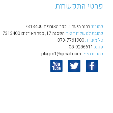
פרטי התקשרות
כתובת:
רחוב היער 1, כפר האורנים 7313400
כתובת למשלוח דואר:
הפסגה 17, כפר האורנים 7313400
טל משרד:
073-7761900
פקס:
08-9286611
כתובת מייל:
plagim1@gmail.com