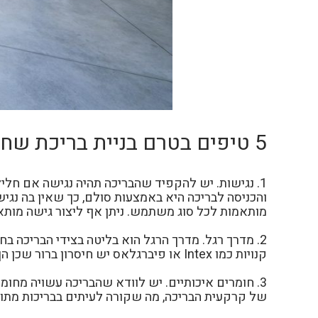
5 טיפים בטרם בניית בריכת שחייה, מאת אבנר צדוק, מנכ"ל ובעלים של חברת פלגים:
והכניסה לבריכה היא באמצעות סולם, כך שאין בה נגי
מותאמות לכל סוג משתמש. ניתן אף ליצור גישה מותאמ
קנויות כמו Intex או פיברגלאס יש חיסרון ברור שכן הן מגיעות מוגמרות מהמפעל ללא מדרך רגל.
3. חומרים איכותיים. יש לוודא שהבריכה עשויה מחו
של קרקעית הבריכה, מה שקורה לעיתים בבריכות מתועש