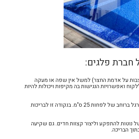
 נגישה אם חלילה נידרש לחילוץ אחד השוחים. לבריכות ה-Intex העיליות (המוצבות על אדמת החצר) למשל אין שפה או מעקה
קוח ואפשרויות הנגישות בה מקיפות ויכולות להיות
2. מדרך רגל. מדרך הרגל הוא בליטה בצידי הבריכה בחלק הפנימי שלה שמאפשרת לשוחים לנוח. כדאי לעשות מדרך רגל ברוחב של לפחות 25 ס"מ. בנקודה זו לבריכות
ל נוטות להתפקע וליצור קצוות חדים. גם שקיעה
תוך הבריכה.