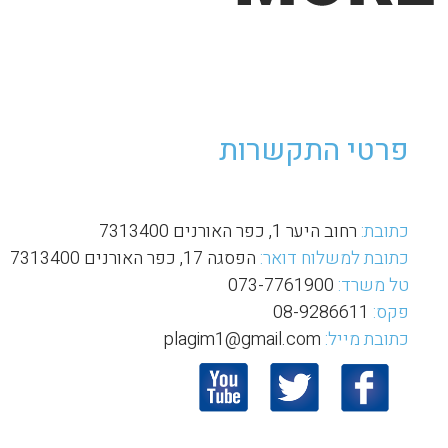
פרטי התקשרות
כתובת:
רחוב היער 1, כפר האורנים 7313400
כתובת למשלוח דואר:
הפסגה 17, כפר האורנים 7313400
טל משרד:
073-7761900
פקס:
08-9286611
כתובת מייל:
plagim1@gmail.com