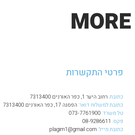
פרטי התקשרות
כתובת:
רחוב היער 1, כפר האורנים 7313400
כתובת למשלוח דואר:
הפסגה 17, כפר האורנים 7313400
טל משרד:
073-7761900
פקס:
08-9286611
כתובת מייל:
plagim1@gmail.com