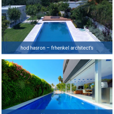
hod hasron – frhenkel architect’s