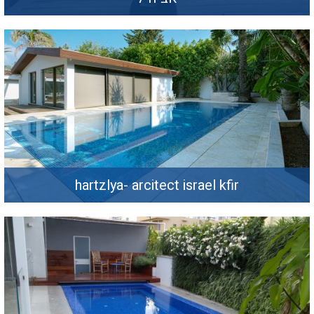
hartzlya- arcitect israel kfir