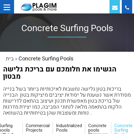
Concrete Surfing Pools
Concrete Surfing Pools
»
בית
הגשימו את חלומכם עם בריכת גלישה
מבטון
בריכות בטון גלישה נחשבות לאיכותיות ביותר בשל בנייה
מסודרת אשר נשענת על יסודות יציבים מיציקות בטון. הבנייה
של בריכת בטון מאפשרת תכנון ועיצוב בהתאם לדרישות
הלקוח בהתאמה מלאה לנתוני הסביבה, כמו יצירת מדרגות
נוחות ומעוצבות שהן בטיחותיות בהשוואה…
Surfing
Commercial
Industrialized
Concrete
Concrete
pools
Projects
Pools
pools
Surfing