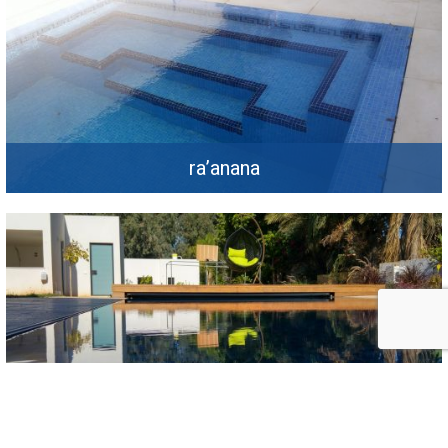
ra’anana
architect – yfat sapriel