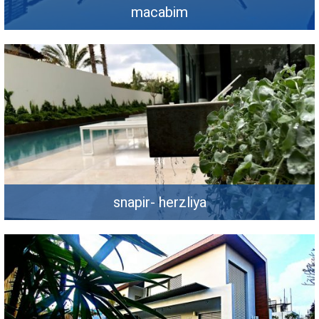
macabim
snapir- herzliya