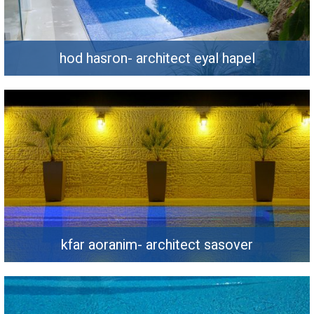
hod hasron- architect eyal hapel
kfar aoranim- architect sasover