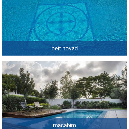
beit hovad
macabim