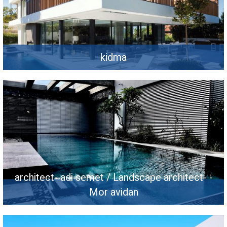
kidma
architect- adi semet / Landscape architect- -
Mor avidan