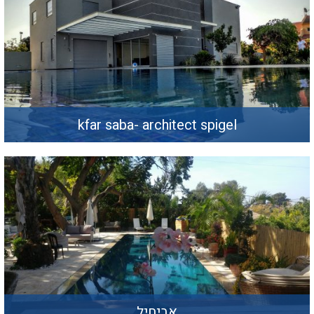
kfar saba- architect spigel
אביחיל