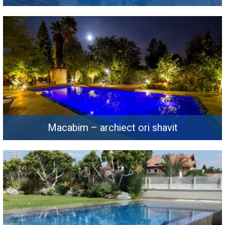
Macabim – archiect ori shavit